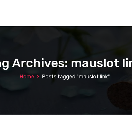
ag Archives: mauslot li
Home
Posts tagged "mauslot link"