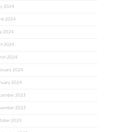
ly 2024
ne 2024
y 2024
ril 2024
rch 2024
bruary 2024
nuary 2024
cember 2023
vember 2023
tober 2023