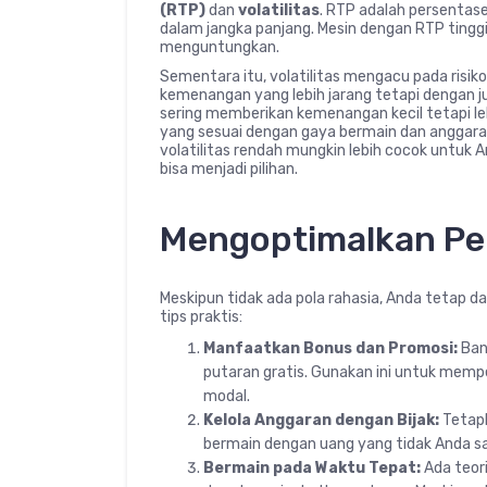
(RTP)
dan
volatilitas
. RTP adalah persentas
dalam jangka panjang. Mesin dengan RTP tinggi,
menguntungkan.
Sementara itu, volatilitas mengacu pada risiko
kemenangan yang lebih jarang tetapi dengan ju
sering memberikan kemenangan kecil tetapi leb
yang sesuai dengan gaya bermain dan anggaran
volatilitas rendah mungkin lebih cocok untuk An
bisa menjadi pilihan.
Mengoptimalkan Pel
Meskipun tidak ada pola rahasia, Anda tetap 
tips praktis:
Manfaatkan Bonus dan Promosi:
Ban
putaran gratis. Gunakan ini untuk me
modal.
Kelola Anggaran dengan Bijak:
Tetapk
bermain dengan uang yang tidak Anda s
Bermain pada Waktu Tepat:
Ada teor