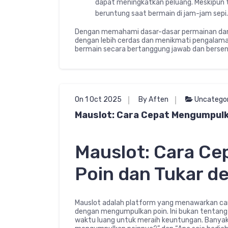
dapat meningkatkan peluang. Meskipun t
beruntung saat bermain di jam-jam sepi.
Dengan memahami dasar-dasar permainan dan 
dengan lebih cerdas dan menikmati pengalaman 
bermain secara bertanggung jawab dan berse
On 1 Oct 2025
By Aften
Uncatego
Mauslot: Cara Cepat Mengumpulk
Mauslot: Cara C
Poin dan Tukar d
Mauslot adalah platform yang menawarkan c
dengan mengumpulkan poin. Ini bukan tentang
waktu luang untuk meraih keuntungan. Banyak