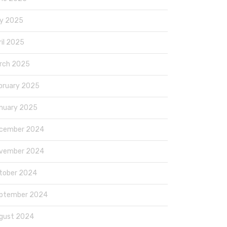
y 2025
ril 2025
rch 2025
bruary 2025
nuary 2025
cember 2024
vember 2024
tober 2024
ptember 2024
gust 2024