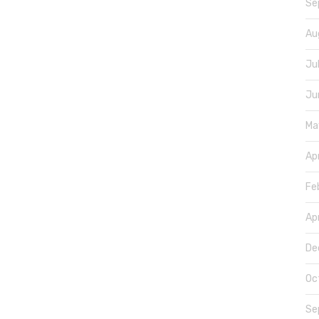
Se
Au
Ju
Ju
Ma
Ap
Fe
Ap
De
Oc
Se