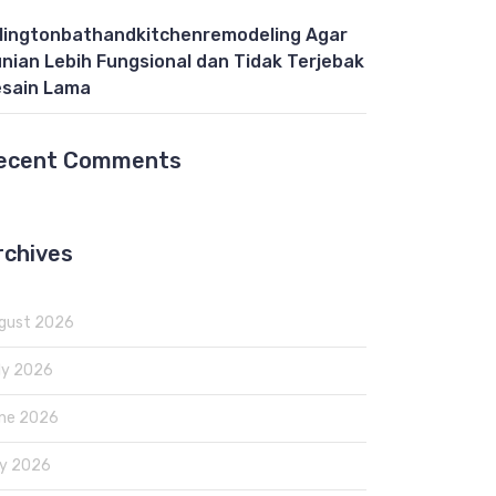
lingtonbathandkitchenremodeling Agar
nian Lebih Fungsional dan Tidak Terjebak
sain Lama
ecent Comments
rchives
gust 2026
ly 2026
ne 2026
y 2026