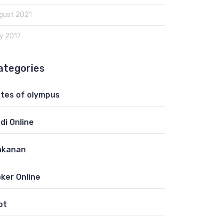
gust 2021
y 2017
ategories
tes of olympus
di Online
akanan
ker Online
ot