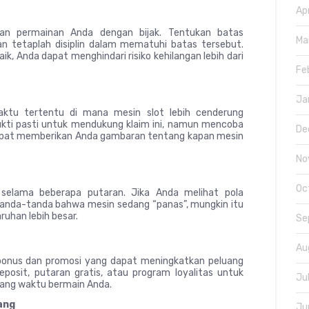
Ap
an permainan Anda dengan bijak. Tentukan batas
Ma
 tetaplah disiplin dalam mematuhi batas tersebut.
, Anda dapat menghindari risiko kehilangan lebih dari
Fe
Ja
tu tertentu di mana mesin slot lebih cenderung
ukti pasti untuk mendukung klaim ini, namun mencoba
De
apat memberikan Anda gambaran tentang kapan mesin
No
Oc
 selama beberapa putaran. Jika Anda melihat pola
anda-tanda bahwa mesin sedang “panas”, mungkin itu
uhan lebih besar.
Se
Au
 bonus dan promosi yang dapat meningkatkan peluang
osit, putaran gratis, atau program loyalitas untuk
Ju
ang waktu bermain Anda.
ang
Ju