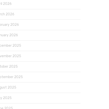
ril 2026
rch 2026
bruary 2026
nuary 2026
cember 2025
vember 2025
tober 2025
ptember 2025
gust 2025
ly 2025
ne 2025