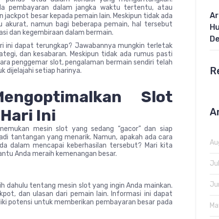
la pembayaran dalam jangka waktu tertentu, atau
Ar
jackpot besar kepada pemain lain. Meskipun tidak ada
u akurat, namun bagi beberapa pemain, hal tersebut
Hu
si dan kegembiraan dalam bermain.
De
hari ini dapat terungkap? Jawabannya mungkin terletak
tegi, dan kesabaran. Meskipun tidak ada rumus pasti
ra penggemar slot, pengalaman bermain sendiri telah
R
dijelajahi setiap harinya.
engoptimalkan Slot
Hari Ini
A
menemukan mesin slot yang sedang “gacor” dan siap
jadi tantangan yang menarik. Namun, apakah ada cara
Au
a dalam mencapai keberhasilan tersebut? Mari kita
antu Anda meraih kemenangan besar.
Ju
Ju
bih dahulu tentang mesin slot yang ingin Anda mainkan.
pot, dan ulasan dari pemain lain. Informasi ini dapat
ki potensi untuk memberikan pembayaran besar pada
Ma