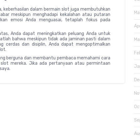
da, keberhasilan dalam bermain slot juga membutuhkan
Ma
sabar meskipun menghadapi kekalahan atau putaran
rkan emosi Anda menguasai, tetaplah fokus pada
Ap
 atas, Anda dapat meningkatkan peluang Anda untuk
gatlah bahwa meskipun tidak ada jaminan pasti dalam
Ma
g cerdas dan disiplin, Anda dapat mengoptimalkan
ot.
Fe
 yang berguna dan membantu pembaca memahami cara
slot mereka. Jika ada pertanyaan atau permintaan
Ja
saya.
De
No
Oc
Se
Au