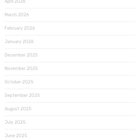
April 2026
March 2026
February 2026
January 2026
December 2025
November 2025
October 2025
September 2025
August 2025
July 2025
June 2025