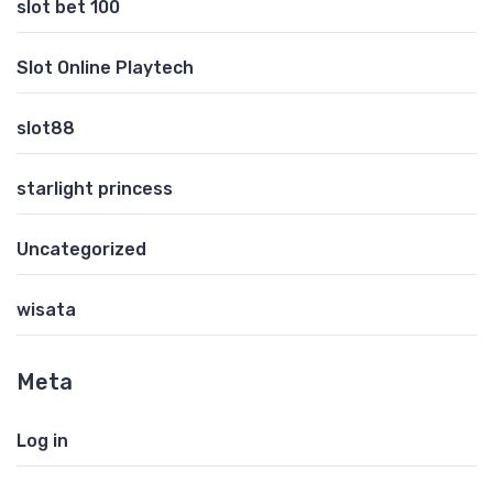
slot bet 100
Slot Online Playtech
slot88
starlight princess
Uncategorized
wisata
Meta
Log in