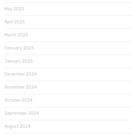
May 2025
April 2025
March 2025
February 2025
January 2025
December 2024
November 2024
October 2024
September 2024
August 2024