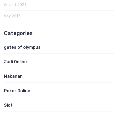
August 2021
May 2017
Categories
gates of olympus
Judi Online
Makanan
Poker Online
Slot