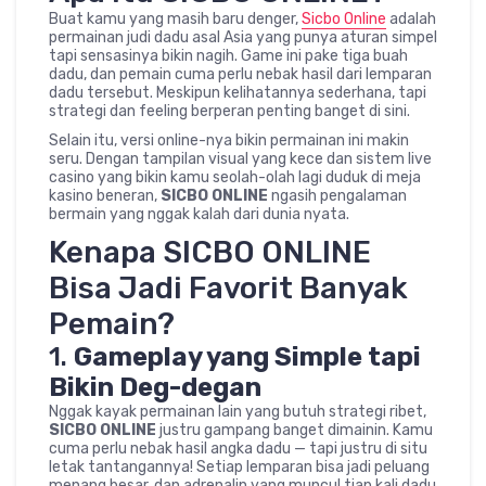
Buat kamu yang masih baru denger,
Sicbo Online
adalah
permainan judi dadu asal Asia yang punya aturan simpel
tapi sensasinya bikin nagih. Game ini pake tiga buah
dadu, dan pemain cuma perlu nebak hasil dari lemparan
dadu tersebut. Meskipun kelihatannya sederhana, tapi
strategi dan feeling berperan penting banget di sini.
Selain itu, versi online-nya bikin permainan ini makin
seru. Dengan tampilan visual yang kece dan sistem live
casino yang bikin kamu seolah-olah lagi duduk di meja
kasino beneran,
SICBO ONLINE
ngasih pengalaman
bermain yang nggak kalah dari dunia nyata.
Kenapa SICBO ONLINE
Bisa Jadi Favorit Banyak
Pemain?
1.
Gameplay yang Simple tapi
Bikin Deg-degan
Nggak kayak permainan lain yang butuh strategi ribet,
SICBO ONLINE
justru gampang banget dimainin. Kamu
cuma perlu nebak hasil angka dadu — tapi justru di situ
letak tantangannya! Setiap lemparan bisa jadi peluang
menang besar, dan adrenalin yang muncul tiap kali dadu