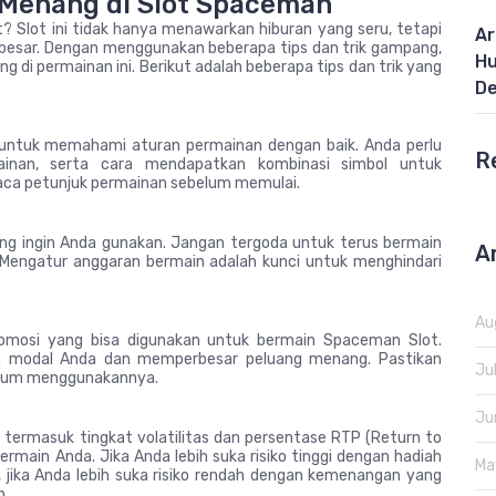
 Menang di Slot Spaceman
Slot ini tidak hanya menawarkan hiburan yang seru, tetapi
Ar
besar. Dengan menggunakan beberapa tips dan trik gampang,
Hu
di permainan ini. Berikut adalah beberapa tips dan trik yang
De
 untuk memahami aturan permainan dengan baik. Anda perlu
R
inan, serta cara mendapatkan kombinasi simbol untuk
a petunjuk permainan sebelum memulai.
ng ingin Anda gunakan. Jangan tergoda untuk terus bermain
A
 Mengatur anggaran bermain adalah kunci untuk menghindari
Au
omosi yang bisa digunakan untuk bermain Spaceman Slot.
n modal Anda dan memperbesar peluang menang. Pastikan
Ju
elum menggunakannya.
Ju
i, termasuk tingkat volatilitas dan persentase RTP (Return to
bermain Anda. Jika Anda lebih suka risiko tinggi dengan hadiah
Ma
un, jika Anda lebih suka risiko rendah dengan kemenangan yang
h.