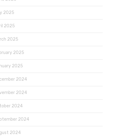
y 2025
ril 2025
rch 2025
bruary 2025
nuary 2025
cember 2024
vember 2024
tober 2024
ptember 2024
gust 2024