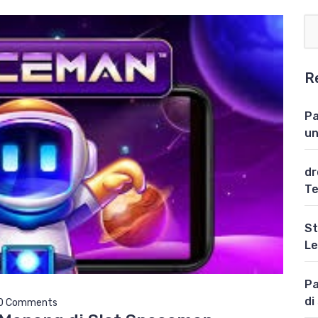
R
Pa
un
dr
Te
St
Le
Pa
di
0 Comments