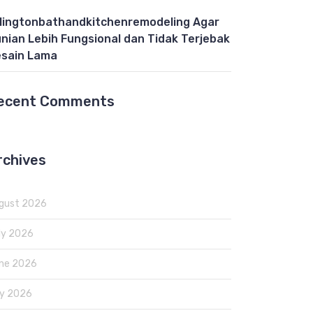
lingtonbathandkitchenremodeling Agar
nian Lebih Fungsional dan Tidak Terjebak
sain Lama
ecent Comments
rchives
gust 2026
ly 2026
ne 2026
y 2026