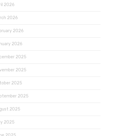
ril 2026
rch 2026
bruary 2026
nuary 2026
cember 2025
vember 2025
tober 2025
ptember 2025
gust 2025
ly 2025
ne 2025