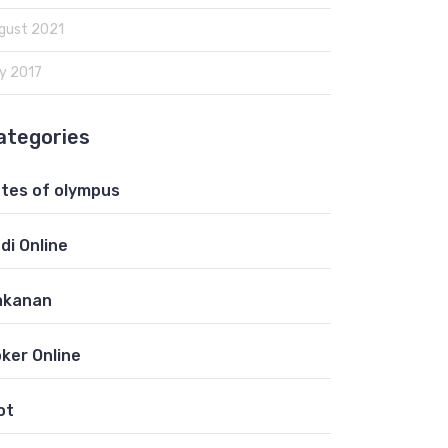
gust 2021
y 2017
ategories
tes of olympus
di Online
akanan
ker Online
ot