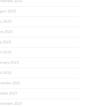
ptember 2023
gust 2023
ly 2023
ne 2023
y 2023
ril 2023
bruary 2023
ril 2022
cember 2021
tober 2021
ptember 2021