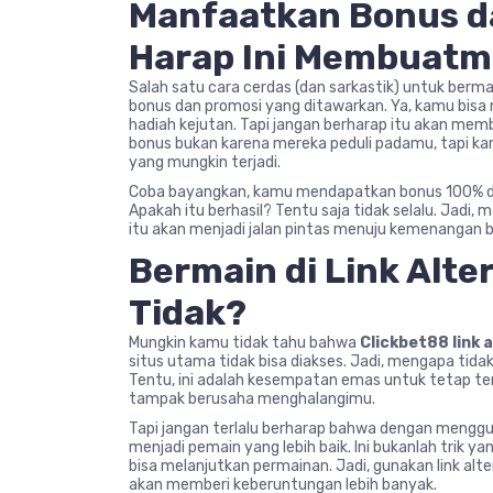
Manfaatkan Bonus da
Harap Ini Membuatm
Salah satu cara cerdas (dan sarkastik) untuk berma
bonus dan promosi yang ditawarkan. Ya, kamu bisa
hadiah kejutan. Tapi jangan berharap itu akan m
bonus bukan karena mereka peduli padamu, tapi ka
yang mungkin terjadi.
Coba bayangkan, kamu mendapatkan bonus 100% 
Apakah itu berhasil? Tentu saja tidak selalu. Jadi,
itu akan menjadi jalan pintas menuju kemenangan b
Bermain di Link Alte
Tidak?
Mungkin kamu tidak tahu bahwa
Clickbet88 link 
situs utama tidak bisa diakses. Jadi, mengapa ti
Tentu, ini adalah kesempatan emas untuk tetap te
tampak berusaha menghalangimu.
Tapi jangan terlalu berharap bahwa dengan meng
menjadi pemain yang lebih baik. Ini bukanlah tri
bisa melanjutkan permainan. Jadi, gunakan link alte
akan memberi keberuntungan lebih banyak.