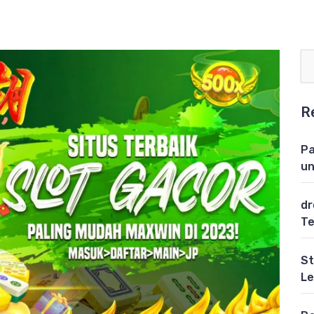
R
Pa
un
dr
Te
St
Le