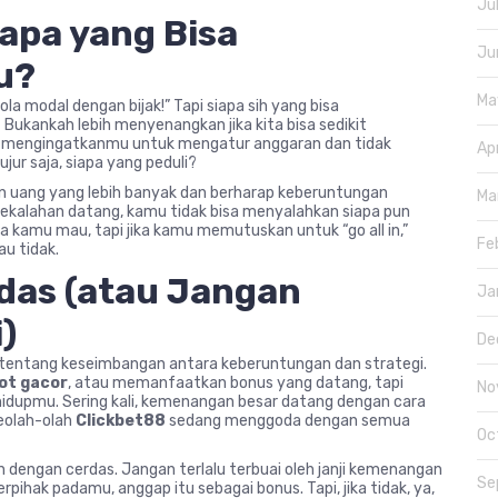
Ju
iapa yang Bisa
Ju
u?
Ma
la modal dengan bijak!” Tapi siapa sih yang bisa
 Bukankah lebih menyenangkan jika kita bisa sedikit
 mengingatkanmu untuk mengatur anggaran dan tidak
Ap
jur saja, siapa yang peduli?
n uang yang lebih banyak dan berharap keberuntungan
Ma
a kekalahan datang, kamu tidak bisa menyalahkan siapa pun
 jika kamu mau, tapi jika kamu memutuskan untuk “go all in,”
Fe
u tidak.
das (atau Jangan
Ja
)
De
tentang keseimbangan antara keberuntungan dan strategi.
lot gacor
, atau memanfaatkan bonus yang datang, tapi
No
hidupmu. Sering kali, kemenangan besar datang dengan cara
eolah-olah
Clickbet88
sedang menggoda dengan semua
Oc
an dengan cerdas. Jangan terlalu terbuai oleh janji kemenangan
Se
rpihak padamu, anggap itu sebagai bonus. Tapi, jika tidak, ya,