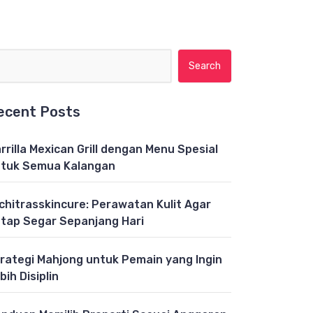
Search for:
ecent Posts
rrilla Mexican Grill dengan Menu Spesial
tuk Semua Kalangan
chitrasskincure: Perawatan Kulit Agar
tap Segar Sepanjang Hari
rategi Mahjong untuk Pemain yang Ingin
bih Disiplin