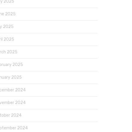
ly 2025
ne 2025
y 2025
ril 2025
rch 2025
bruary 2025
nuary 2025
cember 2024
vember 2024
tober 2024
ptember 2024