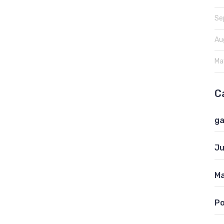
Se
Au
Ma
C
ga
Ju
M
Po