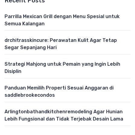
Recent Posts
Parrilla Mexican Grill dengan Menu Spesial untuk
Semua Kalangan
drchitrasskincure: Perawatan Kulit Agar Tetap
Segar Sepanjang Hari
Strategi Mahjong untuk Pemain yang Ingin Lebih
Disiplin
Panduan Memilih Properti Sesuai Anggaran di
saddlebrookecondos
Arlingtonbathandkitchenremodeling Agar Hunian
Lebih Fungsional dan Tidak Terjebak Desain Lama