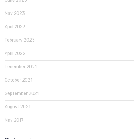
June 2023
May 2023
April 2023
February 2023
April 2022
December 2021
October 2021
September 2021
August 2021
May 2017