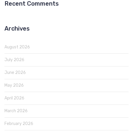
Recent Comments
Archives
August 2026
July 2026
June 2026
May 2026
April 2026
March 2026
February 2026