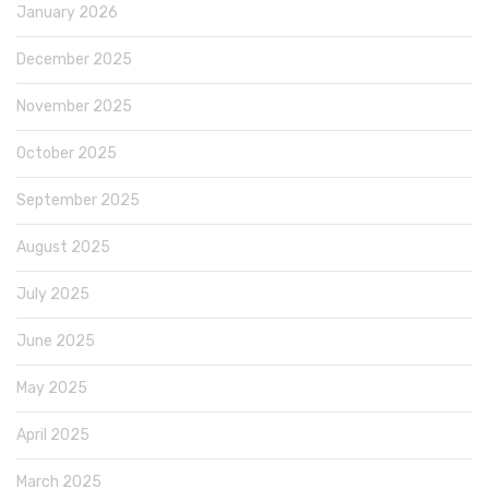
January 2026
December 2025
November 2025
October 2025
September 2025
August 2025
July 2025
June 2025
May 2025
April 2025
March 2025